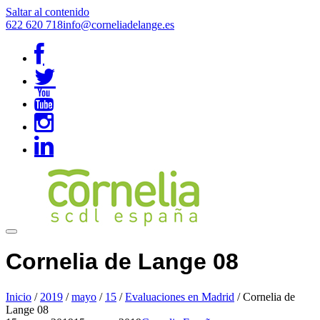
Saltar al contenido
622 620 718
info@corneliadelange.es
Cornelia de Lange 08
Inicio
/
2019
/
mayo
/
15
/
Evaluaciones en Madrid
/
Cornelia de
Lange 08