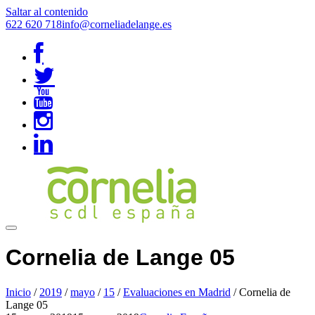
Saltar al contenido
622 620 718
info@corneliadelange.es
Cornelia de Lange 05
Inicio
/
2019
/
mayo
/
15
/
Evaluaciones en Madrid
/
Cornelia de
Lange 05