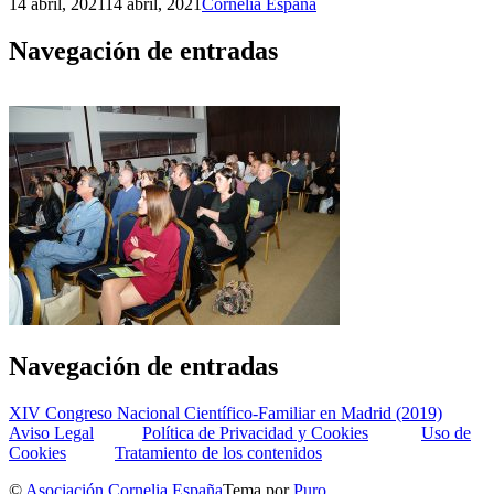
14 abril, 2021
14 abril, 2021
Cornelia España
Navegación de entradas
Navegación de entradas
XIV Congreso Nacional Científico-Familiar en Madrid (2019)
Aviso Legal
Política de Privacidad y Cookies
Uso de
Cookies
Tratamiento de los contenidos
©
Asociación Cornelia España
Tema por
Puro