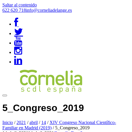
Saltar al contenido
622 620 718
info@corneliadelange.es
5_Congreso_2019
Inicio
/
2021
/
abril
/
14
/
XIV Congreso Nacional Científico-
Familiar en Madrid (2019)
/
5_Congreso_2019