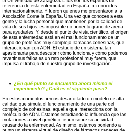
la Universidad de Zaragoza. Ellos son los expertos de
referencia de esta enfermedad en España, reconocidos
internacionalmente. Y fueron quienes me presentaron a la
Asociación Cornelia España. Una vez que conoces a esta
gente y la lucha personal que mantienen por la calidad de
vida de sus hijos, es imposible no poner tu grano de arena
para ayudarles. Y, desde el punto de vista científico, el origen
de esta enfermedad está en el mal funcionamiento de un
grupo de proteínas muy complejo llamadas cohesinas, que
interaccionan con ADN. El estudio de un sistema tan
apasionante para descubrir cómo funciona y cómo podemos
revertir sus fallos es un reto profesional muy fuerte, que
impulsa el trabajo de nuestro grupo de investigación.
¿En qué punto se encuentra ahora mismo el
experimento? ¿Cuál es el siguiente paso?
En estos momentos hemos desarrollado un modelo de alta
calidad que simula el funcionamiento de una parte del
complejo de cohesinas, aquella que interacciona con la
molécula de ADN. Estamos estudiando la influencia que las
mutaciones a nivel genético tienen sobre su actividad,
causando la enfermedad. Asimismo, estamos poniendo a
punto un sistema virtual de diseño de fármacos capaces de