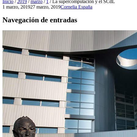
Inicio
/
2019
/
marzo
/
1
/
La supercomputación y el SCdL
1 marzo, 2019
27 marzo, 2019
Cornelia España
Navegación de entradas