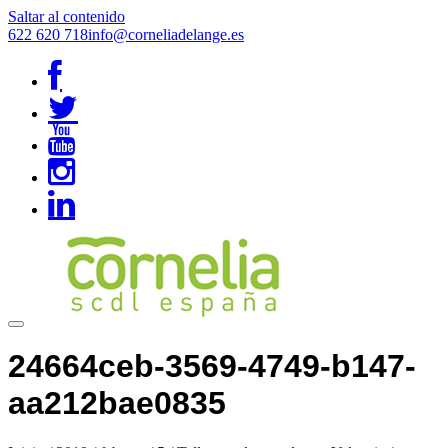
Saltar al contenido
622 620 718
info@corneliadelange.es
24664ceb-3569-4749-b147-
aa212bae0835