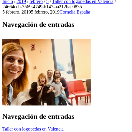
Inicio
/
2019
/
febrero
/
5
/
Taller con logopedas en Valencia
/
24664ceb-3569-4749-b147-aa212bae0835
5 febrero, 2019
5 febrero, 2019
Cornelia España
Navegación de entradas
Navegación de entradas
Taller con logopedas en Valencia