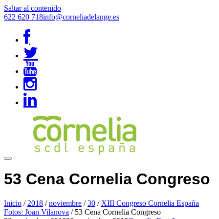
Saltar al contenido
622 620 718
info@corneliadelange.es
53 Cena Cornelia Congreso
Inicio
/
2018
/
noviembre
/
30
/
XIII Congreso Cornelia España
Fotos: Joan Vilanova
/
53 Cena Cornelia Congreso