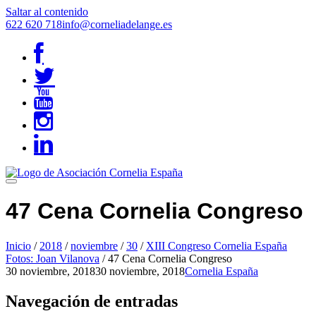
Saltar al contenido
622 620 718
info@corneliadelange.es
47 Cena Cornelia Congreso
Inicio
/
2018
/
noviembre
/
30
/
XIII Congreso Cornelia España
Fotos: Joan Vilanova
/
47 Cena Cornelia Congreso
30 noviembre, 2018
30 noviembre, 2018
Cornelia España
Navegación de entradas