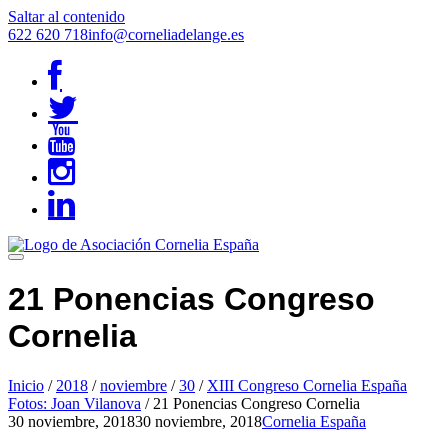
Saltar al contenido
622 620 718
info@corneliadelange.es
21 Ponencias Congreso
Cornelia
Inicio
/
2018
/
noviembre
/
30
/
XIII Congreso Cornelia España
Fotos: Joan Vilanova
/
21 Ponencias Congreso Cornelia
30 noviembre, 2018
30 noviembre, 2018
Cornelia España