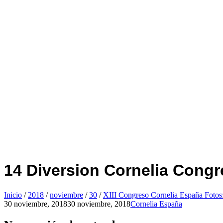
14 Diversion Cornelia Cong
Inicio
/
2018
/
noviembre
/
30
/
XIII Congreso Cornelia España Fotos
30 noviembre, 2018
30 noviembre, 2018
Cornelia España