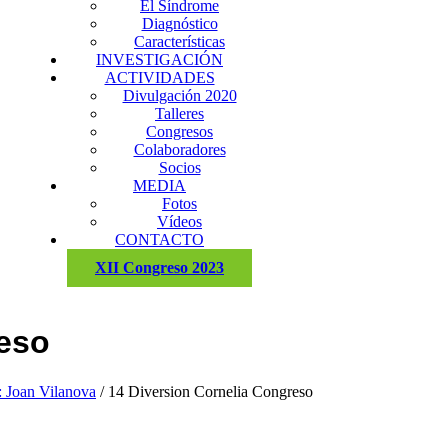
El Síndrome
Diagnóstico
Características
INVESTIGACIÓN
ACTIVIDADES
Divulgación 2020
Talleres
Congresos
Colaboradores
Socios
MEDIA
Fotos
Vídeos
CONTACTO
XII Congreso 2023
reso
: Joan Vilanova
/
14 Diversion Cornelia Congreso