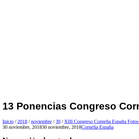
13 Ponencias Congreso Corn
Inicio
/
2018
/
noviembre
/
30
/
XIII Congreso Cornelia España Fotos
30 noviembre, 2018
30 noviembre, 2018
Cornelia España