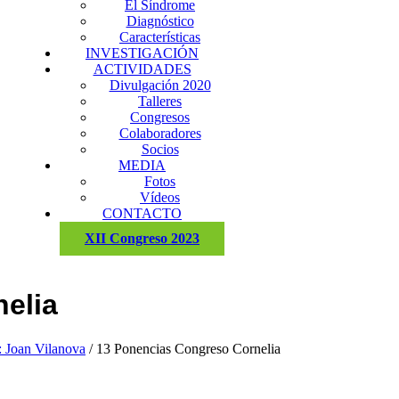
El Síndrome
Diagnóstico
Características
INVESTIGACIÓN
ACTIVIDADES
Divulgación 2020
Talleres
Congresos
Colaboradores
Socios
MEDIA
Fotos
Vídeos
CONTACTO
XII Congreso 2023
elia
: Joan Vilanova
/
13 Ponencias Congreso Cornelia