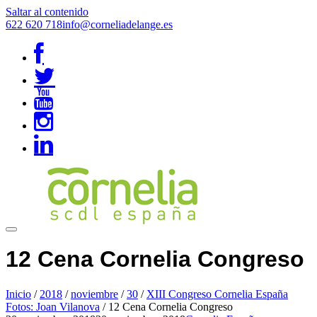
Saltar al contenido
622 620 718
info@corneliadelange.es
12 Cena Cornelia Congreso
Inicio
/
2018
/
noviembre
/
30
/
XIII Congreso Cornelia España
Fotos: Joan Vilanova
/
12 Cena Cornelia Congreso