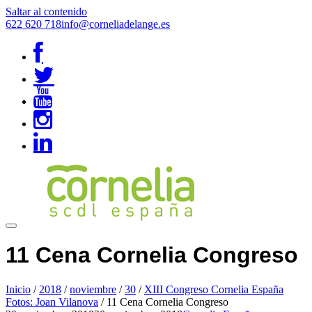
Saltar al contenido
622 620 718
info@corneliadelange.es
11 Cena Cornelia Congreso
Inicio
/
2018
/
noviembre
/
30
/
XIII Congreso Cornelia España
Fotos: Joan Vilanova
/
11 Cena Cornelia Congreso