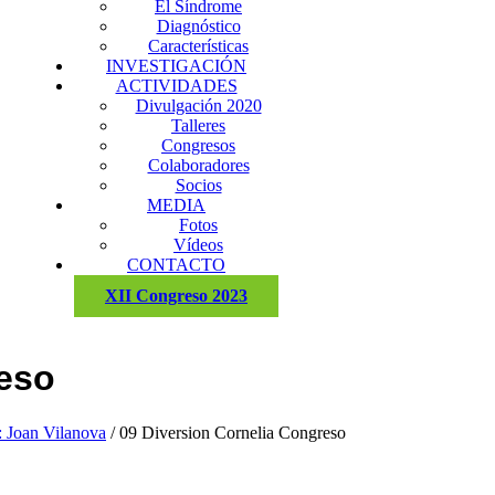
El Síndrome
Diagnóstico
Características
INVESTIGACIÓN
ACTIVIDADES
Divulgación 2020
Talleres
Congresos
Colaboradores
Socios
MEDIA
Fotos
Vídeos
CONTACTO
XII Congreso 2023
reso
: Joan Vilanova
/
09 Diversion Cornelia Congreso