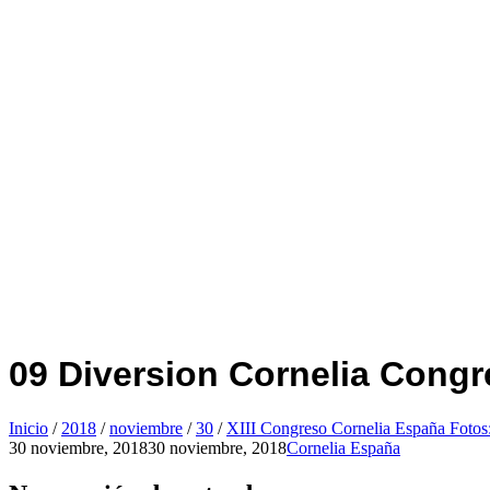
09 Diversion Cornelia Cong
Inicio
/
2018
/
noviembre
/
30
/
XIII Congreso Cornelia España Fotos
30 noviembre, 2018
30 noviembre, 2018
Cornelia España