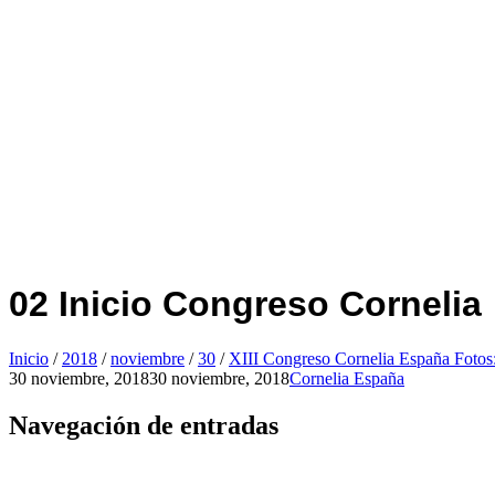
02 Inicio Congreso Cornelia
Inicio
/
2018
/
noviembre
/
30
/
XIII Congreso Cornelia España Fotos
30 noviembre, 2018
30 noviembre, 2018
Cornelia España
Navegación de entradas