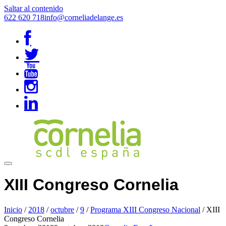
Saltar al contenido
622 620 718
info@corneliadelange.es
XIII Congreso Cornelia
Inicio
/
2018
/
octubre
/
9
/
Programa XIII Congreso Nacional
/
XIII
Congreso Cornelia