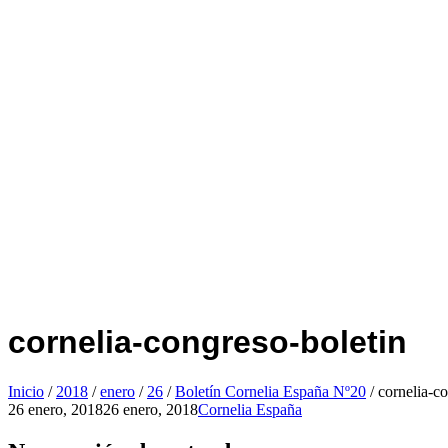
cornelia-congreso-boletin
Inicio
/
2018
/
enero
/
26
/
Boletín Cornelia España Nº20
/
cornelia-c
26 enero, 2018
26 enero, 2018
Cornelia España