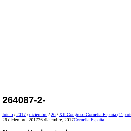
264087-2-
Inicio
/
2017
/
diciembre
/
26
/
XII Congreso Cornelia España (1ª part
26 diciembre, 2017
26 diciembre, 2017
Cornelia España