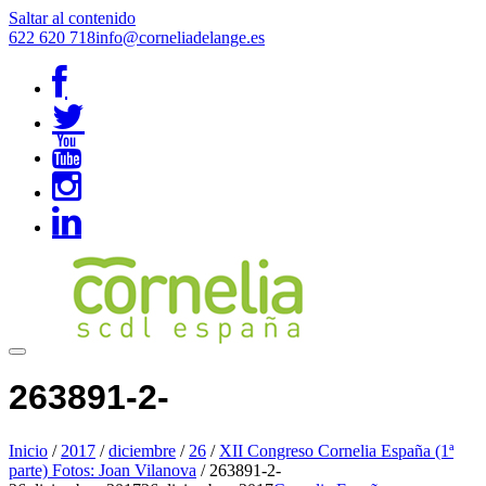
Saltar al contenido
622 620 718
info@corneliadelange.es
263891-2-
Inicio
/
2017
/
diciembre
/
26
/
XII Congreso Cornelia España (1ª
parte) Fotos: Joan Vilanova
/
263891-2-