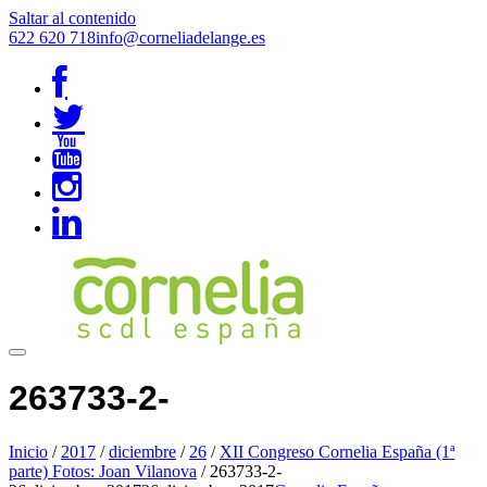
Saltar al contenido
622 620 718
info@corneliadelange.es
263733-2-
Inicio
/
2017
/
diciembre
/
26
/
XII Congreso Cornelia España (1ª
parte) Fotos: Joan Vilanova
/
263733-2-