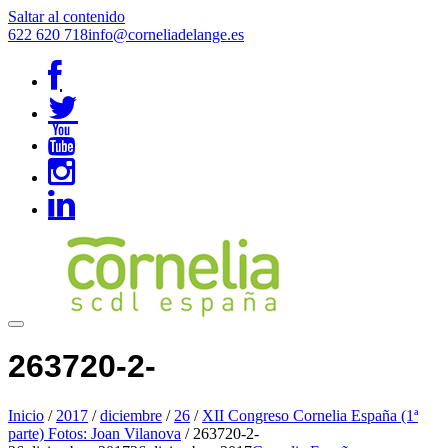
Saltar al contenido
622 620 718
info@corneliadelange.es
263720-2-
Inicio
/
2017
/
diciembre
/
26
/
XII Congreso Cornelia España (1ª
parte) Fotos: Joan Vilanova
/
263720-2-