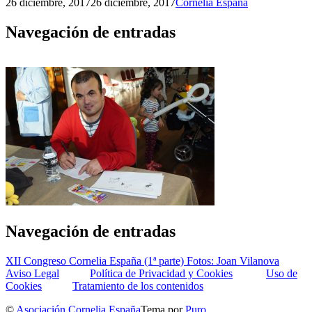
26 diciembre, 2017
26 diciembre, 2017
Cornelia España
Navegación de entradas
Navegación de entradas
XII Congreso Cornelia España (1ª parte) Fotos: Joan Vilanova
Aviso Legal
Política de Privacidad y Cookies
Uso de
Cookies
Tratamiento de los contenidos
©
Asociación Cornelia España
Tema por
Puro