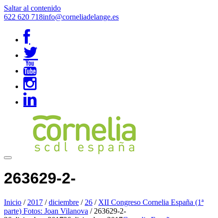
Saltar al contenido
622 620 718
info@corneliadelange.es
263629-2-
Inicio
/
2017
/
diciembre
/
26
/
XII Congreso Cornelia España (1ª
parte) Fotos: Joan Vilanova
/
263629-2-