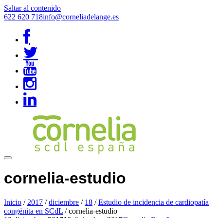
Saltar al contenido
622 620 718
info@corneliadelange.es
cornelia-estudio
Inicio
/
2017
/
diciembre
/
18
/
Estudio de incidencia de cardiopatía
congénita en SCdL
/
cornelia-estudio