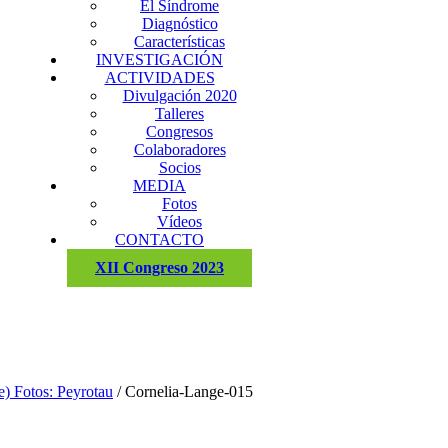
El Síndrome
Diagnóstico
Características
INVESTIGACIÓN
ACTIVIDADES
Divulgación 2020
Talleres
Congresos
Colaboradores
Socios
MEDIA
Fotos
Vídeos
CONTACTO
XII Congreso 2023
e) Fotos: Peyrotau
/
Cornelia-Lange-015