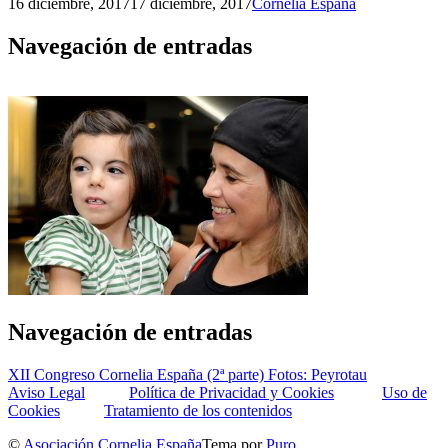
16 diciembre, 2017
17 diciembre, 2017
Cornelia España
Navegación de entradas
Navegación de entradas
XII Congreso Cornelia España (2ª parte) Fotos: Peyrotau
Aviso Legal
Política de Privacidad y Cookies
Uso de
Cookies
Tratamiento de los contenidos
©
Asociación Cornelia España
Tema por
Puro