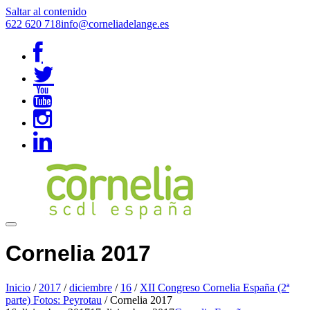
Saltar al contenido
622 620 718
info@corneliadelange.es
Cornelia 2017
Inicio
/
2017
/
diciembre
/
16
/
XII Congreso Cornelia España (2ª
parte) Fotos: Peyrotau
/
Cornelia 2017