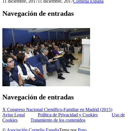
11 diciembre, 2017
11 diciembre, 2017
Cornelia España
Navegación de entradas
Navegación de entradas
X Congreso Nacional Científico-Familiar en Madrid (2015)
Aviso Legal
Política de Privacidad y Cookies
Uso de
Cookies
Tratamiento de los contenidos
©
Asociación Cornelia España
Tema por
Puro