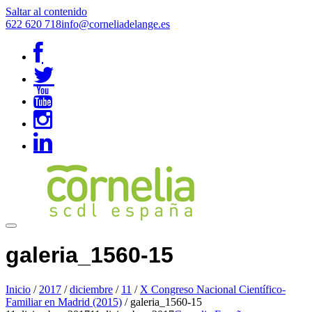
Saltar al contenido
622 620 718
info@corneliadelange.es
galeria_1560-15
Inicio
/
2017
/
diciembre
/
11
/
X Congreso Nacional Científico-
Familiar en Madrid (2015)
/
galeria_1560-15