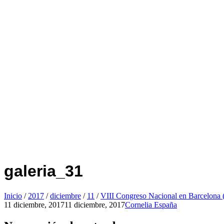
galeria_31
Inicio
/
2017
/
diciembre
/
11
/
VIII Congreso Nacional en Barcelona 
11 diciembre, 2017
11 diciembre, 2017
Cornelia España