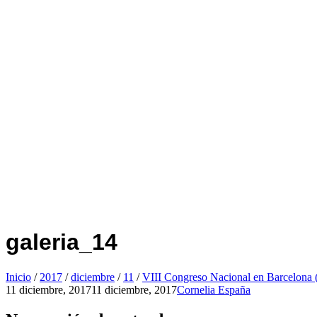
galeria_14
Inicio
/
2017
/
diciembre
/
11
/
VIII Congreso Nacional en Barcelona 
11 diciembre, 2017
11 diciembre, 2017
Cornelia España