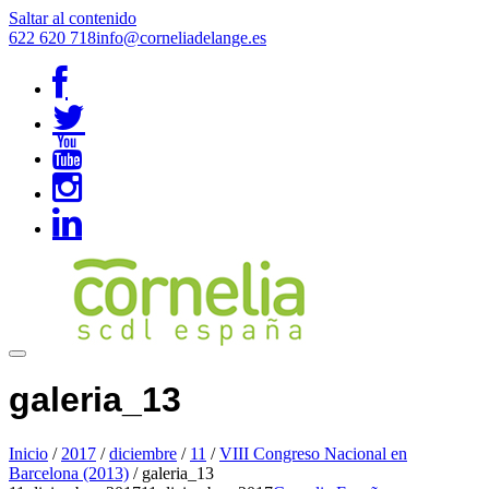
Saltar al contenido
622 620 718
info@corneliadelange.es
galeria_13
Inicio
/
2017
/
diciembre
/
11
/
VIII Congreso Nacional en
Barcelona (2013)
/
galeria_13