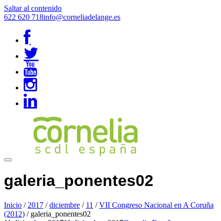
Saltar al contenido
622 620 718
info@corneliadelange.es
galeria_ponentes02
Inicio
/
2017
/
diciembre
/
11
/
VII Congreso Nacional en A Coruña
(2012)
/
galeria_ponentes02