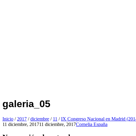
galeria_05
Inicio
/
2017
/
diciembre
/
11
/
IX Congreso Nacional en Madrid (201
11 diciembre, 2017
11 diciembre, 2017
Cornelia España