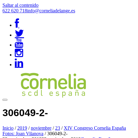
Saltar al contenido
622 620 718
info@corneliadelange.es
306049-2-
Inicio
/
2019
/
noviembre
/
23
/
XIV Congreso Cornelia España
Fotos: Joan Vilanova
/
306049-2-