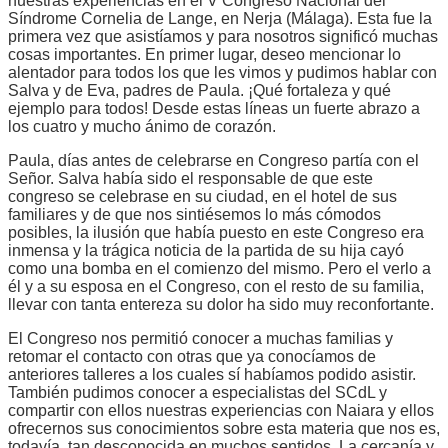
nuestras experiencias en el V Congreso Nacional del
Síndrome Cornelia de Lange, en Nerja (Málaga). Esta fue la
primera vez que asistíamos y para nosotros significó muchas
cosas importantes.
En primer lugar, deseo mencionar lo
alentador para todos los que les vimos y pudimos hablar con
Salva y de Eva, padres de Paula. ¡Qué fortaleza y qué
ejemplo para todos! Desde estas líneas un fuerte abrazo a
los cuatro y mucho ánimo de corazón.
Paula, días antes de celebrarse en Congreso partía con el
Señor. Salva había sido el responsable de que este
congreso se celebrase en su ciudad, en el hotel de sus
familiares y de que nos sintiésemos lo más cómodos
posibles, la ilusión que había puesto en este Congreso era
inmensa y la trágica noticia de la partida de su hija cayó
como una bomba en el comienzo del mismo. Pero el verlo a
él y a su esposa en el Congreso, con el resto de su familia,
llevar con tanta entereza su dolor ha sido muy reconfortante.
El Congreso nos permitió conocer a muchas familias y
retomar el contacto con otras que ya conocíamos de
anteriores talleres a los cuales sí habíamos podido asistir.
También pudimos conocer a especialistas del SCdL y
compartir con ellos nuestras experiencias con Naiara y ellos
ofrecernos sus conocimientos sobre esta materia que nos es,
todavía, tan desconocida en muchos sentidos. La cercanía y